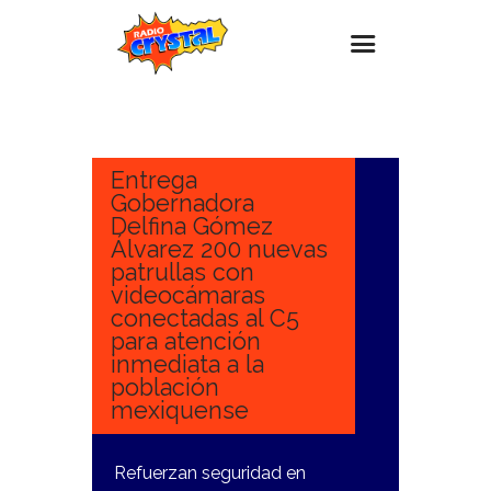
30
ENERO,
Inicio – Radio Crystal
2025
Estaciones
Entrega
Gobernadora
Eventos
Delfina Gómez
Álvarez 200 nuevas
Promociones
patrullas con
Noticias
videocámaras
conectadas al C5
Para ti
para atención
inmediata a la
Contacto
población
mexiquense
Refuerzan seguridad en