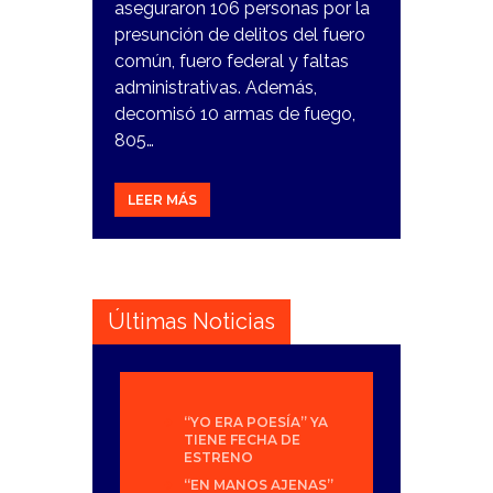
aseguraron 106 personas por la
presunción de delitos del fuero
común, fuero federal y faltas
administrativas. Además,
decomisó 10 armas de fuego,
805…
LEER MÁS
Últimas Noticias
“YO ERA POESÍA” YA
TIENE FECHA DE
ESTRENO
“EN MANOS AJENAS”