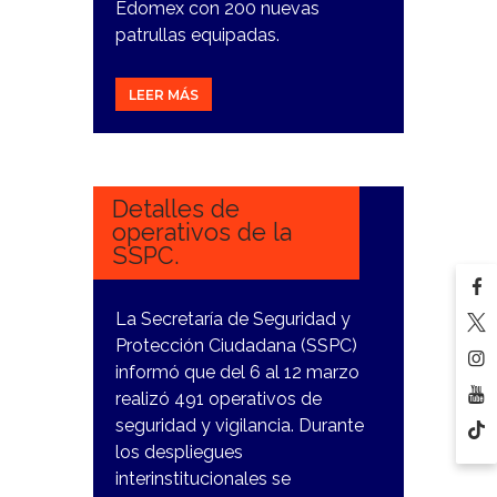
Edomex con 200 nuevas
patrullas equipadas.
LEER MÁS
15
MARZO,
2024
Detalles de
operativos de la
SSPC.
La Secretaría de Seguridad y
Protección Ciudadana (SSPC)
informó que del 6 al 12 marzo
realizó 491 operativos de
seguridad y vigilancia. Durante
los despliegues
interinstitucionales se