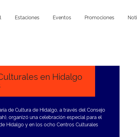
Inicio – Radio Crystal
l
Estaciones
Eventos
Promociones
Noti
Estaciones
Eventos
Promociones
Noticias
Culturales en Hidalgo
s
Para ti
Contacto
ría de Cultura de Hidalgo, a través del Consejo
tah), organizó una celebración especial para el
 de Hidalgo y en los ocho Centros Culturales