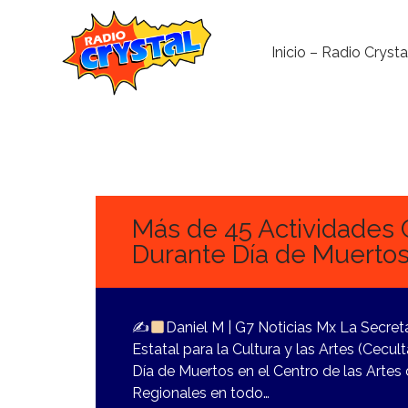
Inicio – Radio Crysta
3
NOVIEMBRE,
2023
Más de 45 Actividades 
Durante Día de Muerto
✍
Daniel M | G7 Noticias Mx La Secreta
Estatal para la Cultura y las Artes (Cecul
Día de Muertos en el Centro de las Artes
Regionales en todo…