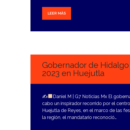
LEER MÁS
2
NOVIEMBRE,
2023
Gobernador de Hidalgo 
2023 en Huejutla
✍
Daniel M | G7 Noticias Mx El gobern
cabo un inspirador recorrido por el centr
Huejutla de Reyes, en el marco de las fes
la región, el mandatario reconoció…