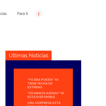
cias
Para ti
Últimas Noticias
“YO ERA POESÍA” YA
TIENE FECHA DE
ESTRENO
“EN MANOS AJENAS” YA
ESTÁ DISPONIBLE
UNA SORPRESA ESTÁ