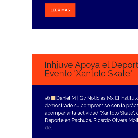
LEER MÁS
1
NOVIEMBRE,
2023
Inhjuve Apoya el Deport
Evento ‘Xantolo Skate'”
✍
Daniel M | G7 Noticias Mx El Institu
demostrado su compromiso con la práctica
acompañar la actividad “Xantolo Skate”, 
Deporte en Pachuca. Ricardo Olvera Molina
de…