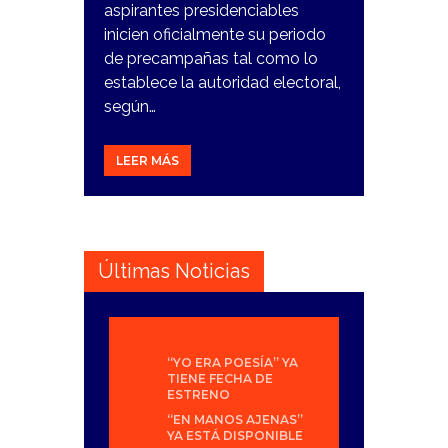
aspirantes presidenciables
inicien oficialmente su periodo
de precampañas tal como lo
establece la autoridad electoral,
según…
LEER MÁS
Últimas Noticias
“YO ERA POESÍA” YA
TIENE FECHA DE
ESTRENO
“EN MANOS AJENAS”
YA ESTÁ DISPONIBLE