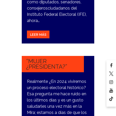
como diputados, senadores,
consejerosciudadanos del
Instituto Federal Electoral (IFE),
ahora…
LEER MÁS
13
NOVIEMBRE,
2023
“MUJER
¿PRESIDENTA?”
Realmente ¿En 2024 viviremos
un proceso electoral histórico?
Esa pregunta me hace ruido en
los últimos días y es un gusto
saludarles una vez más en la
Mira; estamos a días de que los