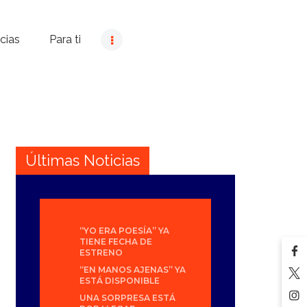
cias
Para ti
Últimas Noticias
“YO ERA POESÍA” YA
TIENE FECHA DE
ESTRENO
“EN MANOS AJENAS” YA
ESTÁ DISPONIBLE
UNA SORPRESA ESTÁ