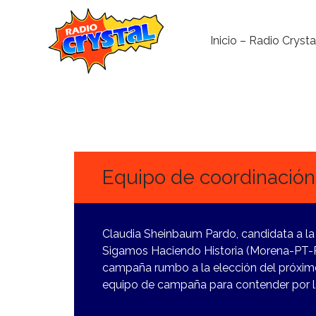
Inicio – Radio Crysta
1
MARZO,
2024
Equipo de coordinación
Claudia Sheinbaum Pardo, candidata a la 
Sigamos Haciendo Historia (Morena-PT-P
campaña rumbo a la elección del próximo 
equipo de campaña para contender por la