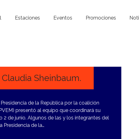
Inicio – Radio Crystal
l
Estaciones
Eventos
Promociones
Noti
Estaciones
Eventos
Promociones
Noticias
 Claudia Sheinbaum.
Para ti
Presidencia de la República por la coalición
Contacto
VEM) presentó al equipo que coordinará su
2 de junio. Algunos de las y los integrantes del
 Presidencia de la…