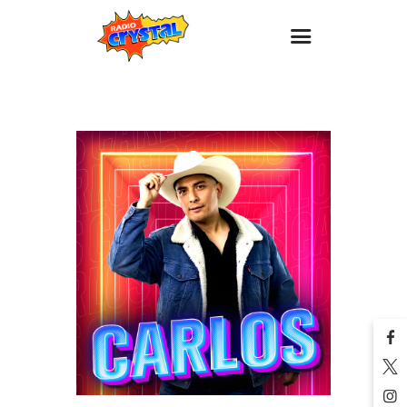
Inicio – Radio Crystal
Estaciones
Eventos
Promociones
Noticias
Para ti
Contacto