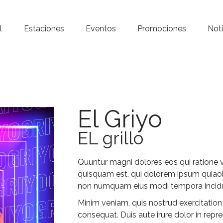
Inicio – Radio Crystal
l
Estaciones
Eventos
Promociones
Noti
Estaciones
Eventos
Promociones
El Griyo
Noticias
EL grillo
Para ti
Quuntur magni dolores eos qui ratione 
Contacto
quisquam est, qui dolorem ipsum quiaolor
non numquam eius modi tempora incidun
Minim veniam, quis nostrud exercitation
consequat. Duis aute irure dolor in repre