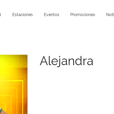
Inicio – Radio Crystal
l
Estaciones
Eventos
Promociones
Noti
Estaciones
Eventos
Promociones
Alejandra
Noticias
Para ti
Contacto