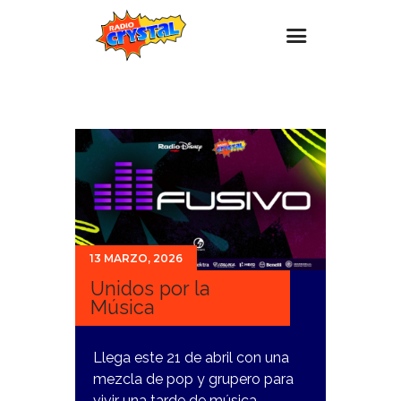
Inicio – Radio Crystal
Estaciones
Eventos
Promociones
Noticias
13 MARZO, 2026
Para ti
Unidos por la
Contacto
Música
Llega este 21 de abril con una
mezcla de pop y grupero para
vivir una tarde de música.