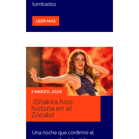
tumbados
LEER MÁS
2 MARZO, 2026
¡Shakira hizo
historia en el
Zócalo!
Una noche que confirmó el