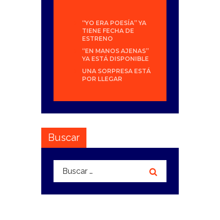
“YO ERA POESÍA” YA
TIENE FECHA DE
ESTRENO
“EN MANOS AJENAS”
YA ESTÁ DISPONIBLE
UNA SORPRESA ESTÁ
POR LLEGAR
Buscar
Buscar: