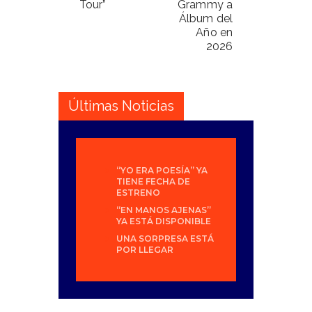
Tour”
Grammy a
Álbum del
Año en
2026
Últimas Noticias
“YO ERA POESÍA” YA
TIENE FECHA DE
ESTRENO
“EN MANOS AJENAS”
YA ESTÁ DISPONIBLE
UNA SORPRESA ESTÁ
POR LLEGAR