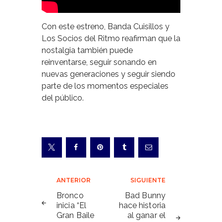
Con este estreno, Banda Cuisillos y
Los Socios del Ritmo reafirman que la
nostalgia también puede
reinventarse, seguir sonando en
nuevas generaciones y seguir siendo
parte de los momentos especiales
del público.
Navegación
ANTERIOR
SIGUIENTE
de
Bronco
Bad Bunny
inicia “El
hace historia
entradas
Gran Baile
al ganar el