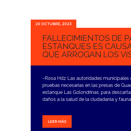
20 OCTUBRE, 2023
FALLECIMIENTOS DE P
ESTANQUES ES CAUSA
QUE ARROGAN LOS VI
~Rosa Hdz Las autoridades municipales de
pruebas necesarias en las presas de Guad
estanque Las Golondrinas, para descartar
daños a la salud de la ciudadanía y fauna
LEER MÁS