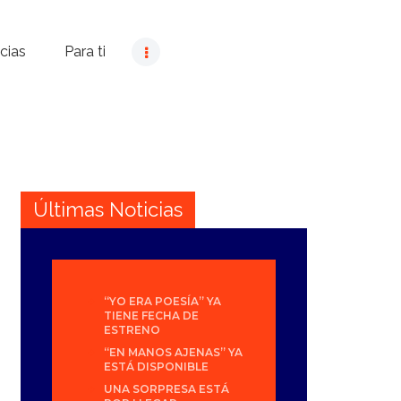
cias
Para ti
Últimas Noticias
“YO ERA POESÍA” YA
TIENE FECHA DE
ESTRENO
“EN MANOS AJENAS” YA
ESTÁ DISPONIBLE
UNA SORPRESA ESTÁ