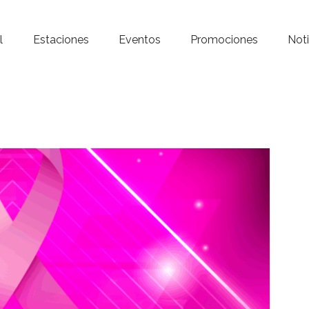
Inicio – Radio Crystal
l
Estaciones
Eventos
Promociones
Noti
Estaciones
Eventos
Promociones
Noticias
Para ti
Contacto