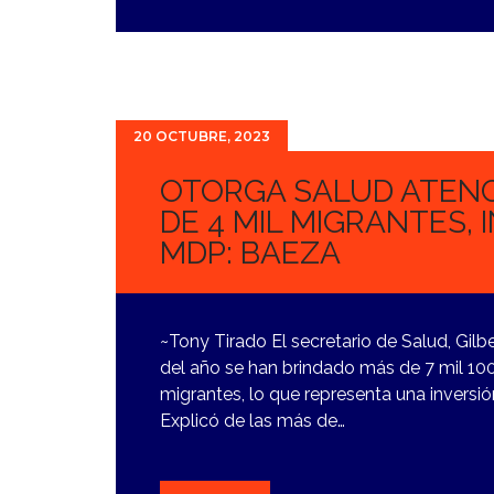
20 OCTUBRE, 2023
OTORGA SALUD ATENC
DE 4 MIL MIGRANTES, 
MDP: BAEZA
~Tony Tirado El secretario de Salud, Gi
del año se han brindado más de 7 mil 10
migrantes, lo que representa una inversió
Explicó de las más de…