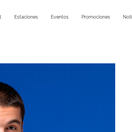
Inicio – Radio Crystal
l
Estaciones
Eventos
Promociones
Noti
Estaciones
Eventos
Promociones
Noticias
Para ti
Contacto