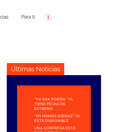
cias
Para ti
Últimas Noticias
“YO ERA POESÍA” YA
TIENE FECHA DE
ESTRENO
“EN MANOS AJENAS” YA
ESTÁ DISPONIBLE
UNA SORPRESA ESTÁ