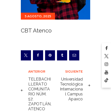
5 AGOSTO, 2025
CBT Atenco
Navegación
ANTERIOR
SIGUIENTE
de
TELEBACHI
Universidad
LLERATO
Tecnológica
entradas
COMUNITA
Internaciona
RIO NÚM.
l Campus
57,
Apaxco
ZAPOTLÁN,
ATENCO