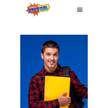
Inicio – Radio Crystal
Estaciones
Eventos
Promociones
Noticias
Para ti
Contacto