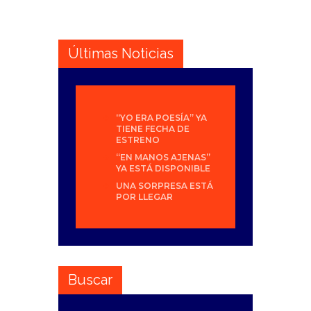
Últimas Noticias
“YO ERA POESÍA” YA
TIENE FECHA DE
ESTRENO
“EN MANOS AJENAS”
YA ESTÁ DISPONIBLE
UNA SORPRESA ESTÁ
POR LLEGAR
Buscar