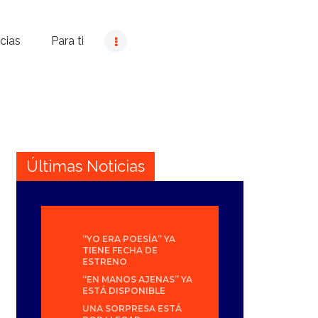
cias
Para ti
Últimas Noticias
“YO ERA POESÍA” YA
TIENE FECHA DE
ESTRENO
“EN MANOS AJENAS” YA
ESTÁ DISPONIBLE
UNA SORPRESA ESTÁ