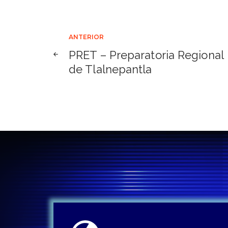
Navegación
ANTERIOR
PRET – Preparatoria Regional
de
de Tlalnepantla
entradas