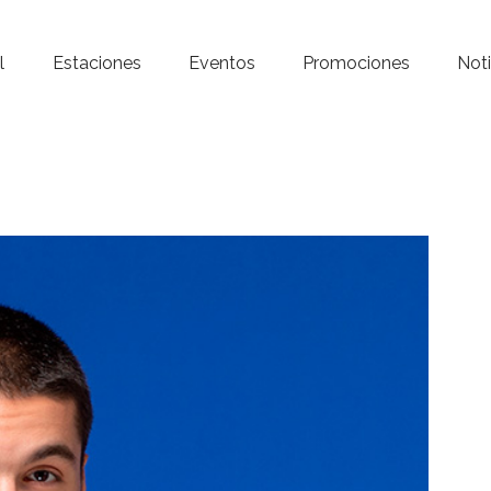
Inicio – Radio Crystal
l
Estaciones
Eventos
Promociones
Noti
Estaciones
Eventos
Promociones
Noticias
Para ti
Contacto