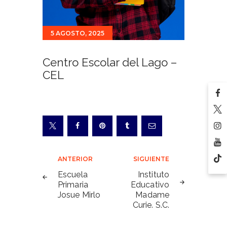
5 AGOSTO, 2025
Centro Escolar del Lago –
CEL
Navegación
ANTERIOR
SIGUIENTE
de
Escuela
Instituto
Primaria
Educativo
entradas
Josue Mirlo
Madame
Curie. S.C.