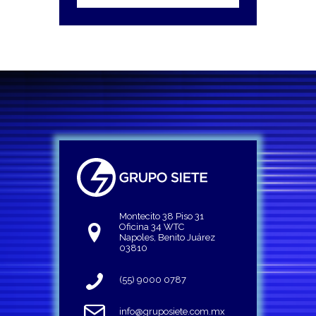
Montecito 38 Piso 31
Oficina 34 WTC
Napoles, Benito Juárez
03810
(55) 9000 0787
info@gruposiete.com.mx