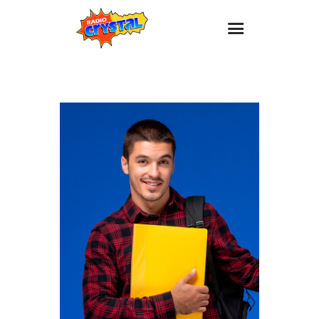
Inicio – Radio Crystal
Estaciones
Eventos
Promociones
Noticias
Para ti
Contacto