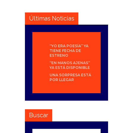
Últimas Noticias
“YO ERA POESÍA” YA
TIENE FECHA DE
ESTRENO
“EN MANOS AJENAS”
YA ESTÁ DISPONIBLE
UNA SORPRESA ESTÁ
POR LLEGAR
Buscar
Buscar: