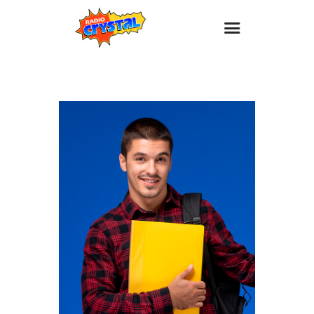
Inicio – Radio Crystal
Estaciones
Eventos
Promociones
Noticias
Para ti
Contacto