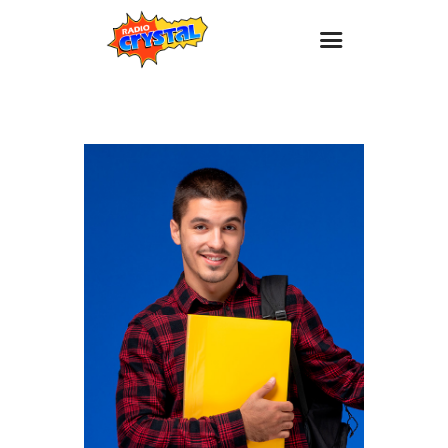
Inicio – Radio Crystal
Estaciones
Eventos
Promociones
Noticias
Para ti
Contacto