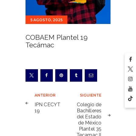
5 AGOSTO, 2025
COBAEM Plantel 19
Tecámac
Navegación
ANTERIOR
SIGUIENTE
de
IPN CECYT
Colegio de
19
Bachilleres
entradas
del Estado
de México
Plantel 35
Tecamac ll