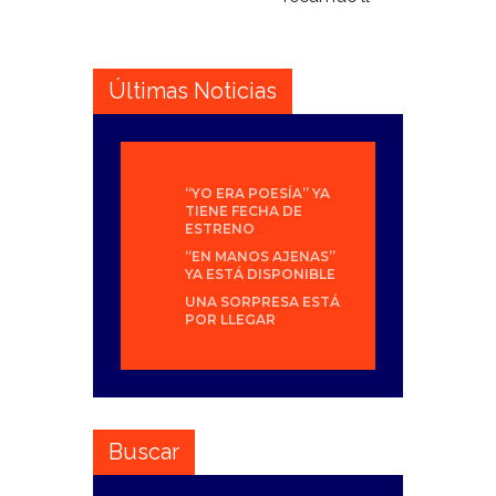
Últimas Noticias
“YO ERA POESÍA” YA
TIENE FECHA DE
ESTRENO
“EN MANOS AJENAS”
YA ESTÁ DISPONIBLE
UNA SORPRESA ESTÁ
POR LLEGAR
Buscar