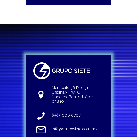
Montecito 38 Piso 31
Oficina 34 WTC
Napoles, Benito Juárez
03810
(55) 9000 0787
info@gruposiete.com.mx