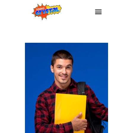
Inicio – Radio Crystal
Estaciones
Eventos
Promociones
Noticias
Para ti
Contacto