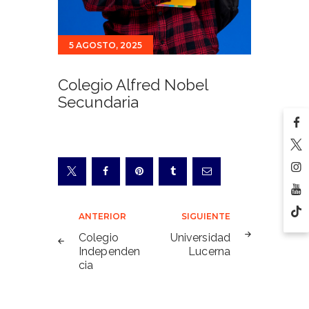
5 AGOSTO, 2025
Colegio Alfred Nobel
Secundaria
Navegación
ANTERIOR
SIGUIENTE
de
Colegio
Universidad
Independen
Lucerna
entradas
cia