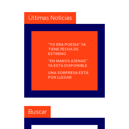
Últimas Noticias
“YO ERA POESÍA” YA
TIENE FECHA DE
ESTRENO
“EN MANOS AJENAS”
YA ESTÁ DISPONIBLE
UNA SORPRESA ESTÁ
POR LLEGAR
Buscar
Buscar: