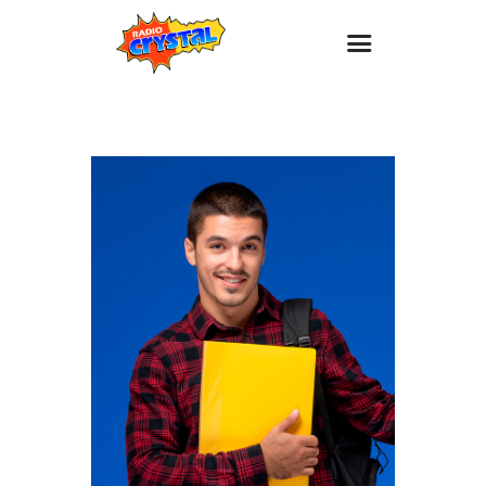
Inicio – Radio Crystal
Estaciones
Eventos
Promociones
Noticias
Para ti
Contacto