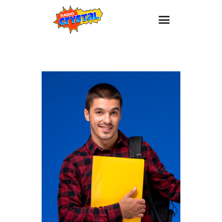
Inicio – Radio Crystal
Estaciones
Eventos
Promociones
Noticias
Para ti
Contacto