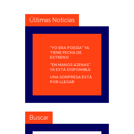
Últimas Noticias
“YO ERA POESÍA” YA
TIENE FECHA DE
ESTRENO
“EN MANOS AJENAS”
YA ESTÁ DISPONIBLE
UNA SORPRESA ESTÁ
POR LLEGAR
Buscar