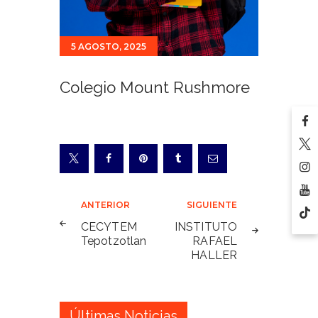
5 AGOSTO, 2025
Colegio Mount Rushmore
Navegación
ANTERIOR
SIGUIENTE
de
CECYTEM
INSTITUTO
Tepotzotlan
RAFAEL
entradas
HALLER
Últimas Noticias