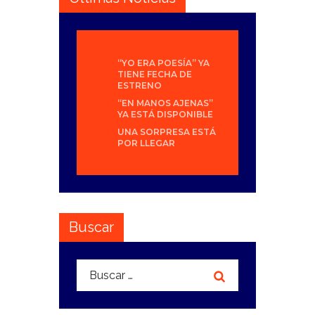
“YO ERA POESÍA” YA
TIENE FECHA DE
ESTRENO
“EN MANOS AJENAS”
YA ESTÁ DISPONIBLE
UNA SORPRESA ESTÁ
POR LLEGAR
Buscar
Buscar: