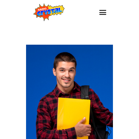
Inicio – Radio Crystal
Estaciones
Eventos
Promociones
Noticias
Para ti
Contacto