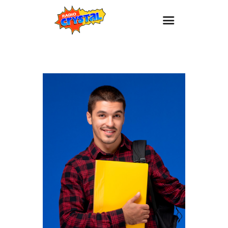
Inicio – Radio Crystal
Estaciones
Eventos
Promociones
Noticias
Para ti
Contacto