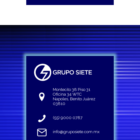
Montecito 38 Piso 31
Oficina 34 WTC
Napoles, Benito Juárez
03810
(55) 9000 0787
info@gruposiete.com.mx