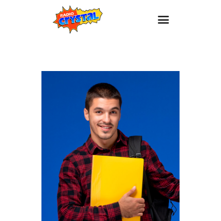
Inicio – Radio Crystal
Estaciones
Eventos
Promociones
Noticias
Para ti
Contacto