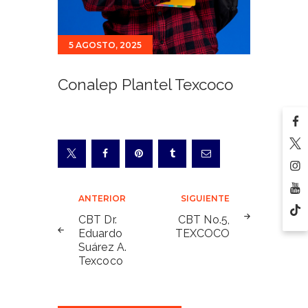
5 AGOSTO, 2025
Conalep Plantel Texcoco
Navegación
ANTERIOR
SIGUIENTE
de
CBT Dr.
CBT No.5,
Eduardo
TEXCOCO
entradas
Suárez A.
Texcoco