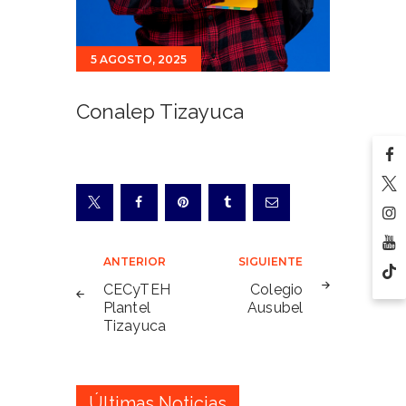
5 AGOSTO, 2025
Conalep Tizayuca
Navegación
ANTERIOR
SIGUIENTE
de
CECyTEH
Colegio
Plantel
Ausubel
entradas
Tizayuca
Últimas Noticias