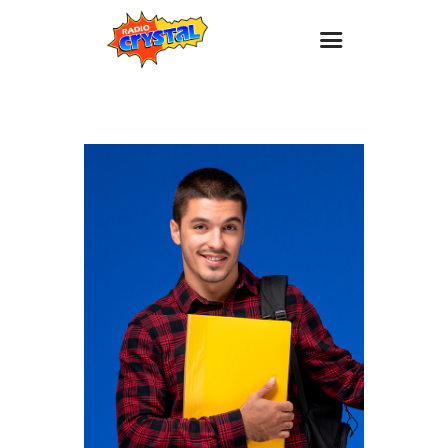
Inicio – Radio Crystal
Estaciones
Eventos
Promociones
Noticias
Para ti
Contacto