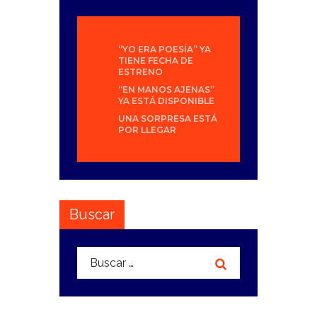
“YO ERA POESÍA” YA
TIENE FECHA DE
ESTRENO
“EN MANOS AJENAS”
YA ESTÁ DISPONIBLE
UNA SORPRESA ESTÁ
POR LLEGAR
Buscar
Buscar: