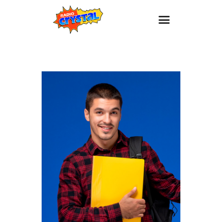
Inicio – Radio Crystal
Estaciones
Eventos
Promociones
Noticias
Para ti
Contacto