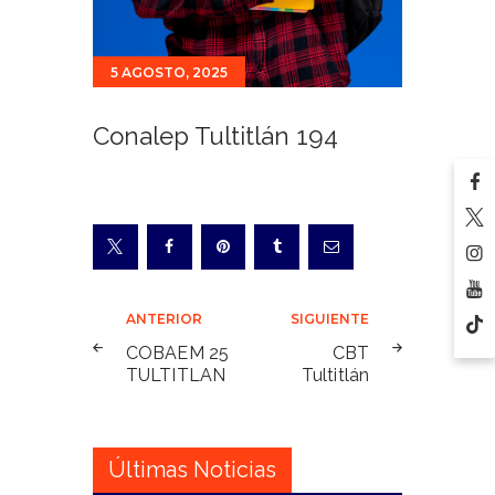
5 AGOSTO, 2025
Conalep Tultitlán 194
Navegación
ANTERIOR
SIGUIENTE
de
COBAEM 25
CBT
TULTITLAN
Tultitlán
entradas
Últimas Noticias