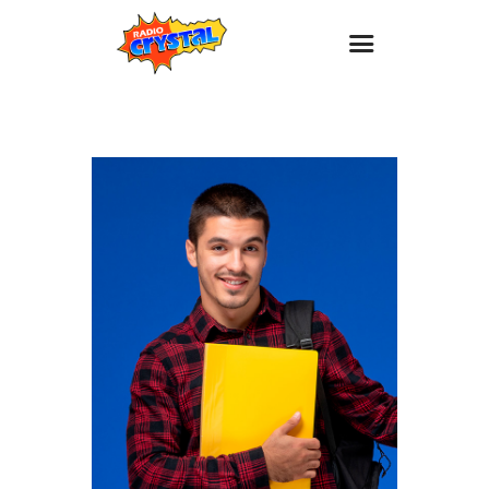
Inicio – Radio Crystal
Estaciones
Eventos
Promociones
Noticias
Para ti
Contacto