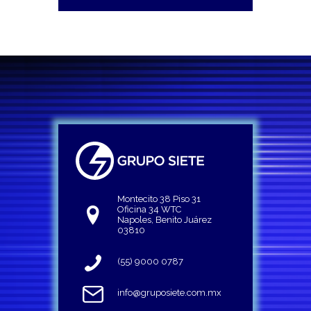
Montecito 38 Piso 31
Oficina 34 WTC
Napoles, Benito Juárez
03810
(55) 9000 0787
info@gruposiete.com.mx