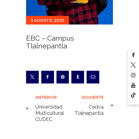
5 AGOSTO, 2025
EBC – Campus
Tlalnepantla
Navegación
ANTERIOR
SIGUIENTE
de
Universidad
Cedva
Multicultural
Tlalnepantla
entradas
CUDEC