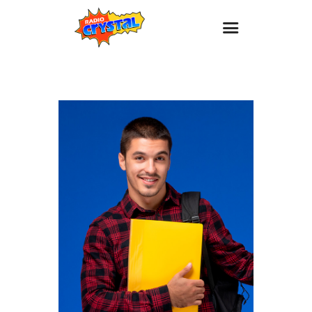
Inicio – Radio Crystal
Estaciones
Eventos
Promociones
Noticias
Para ti
Contacto