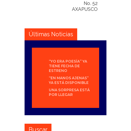
No. 52
AXAPUSCO
Últimas Noticias
“YO ERA POESÍA” YA
TIENE FECHA DE
ESTRENO
“EN MANOS AJENAS”
YA ESTÁ DISPONIBLE
UNA SORPRESA ESTÁ
POR LLEGAR
Buscar