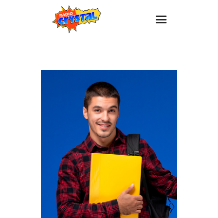
Inicio – Radio Crystal
Estaciones
Eventos
Promociones
Noticias
Para ti
Contacto