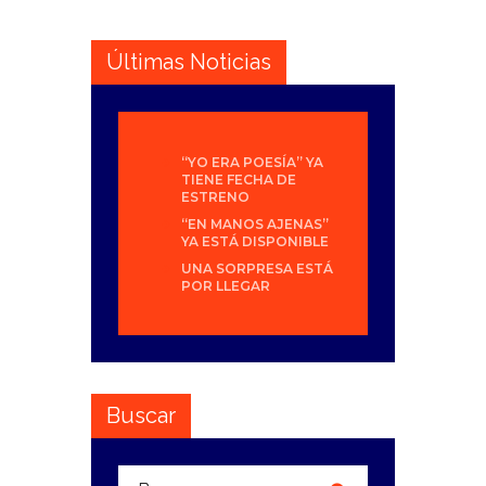
Últimas Noticias
“YO ERA POESÍA” YA
TIENE FECHA DE
ESTRENO
“EN MANOS AJENAS”
YA ESTÁ DISPONIBLE
UNA SORPRESA ESTÁ
POR LLEGAR
Buscar
Buscar: