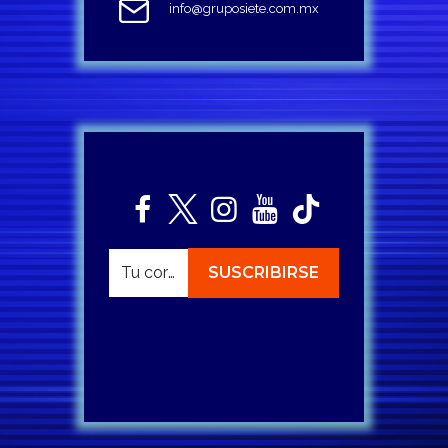
info@gruposiete.com.mx