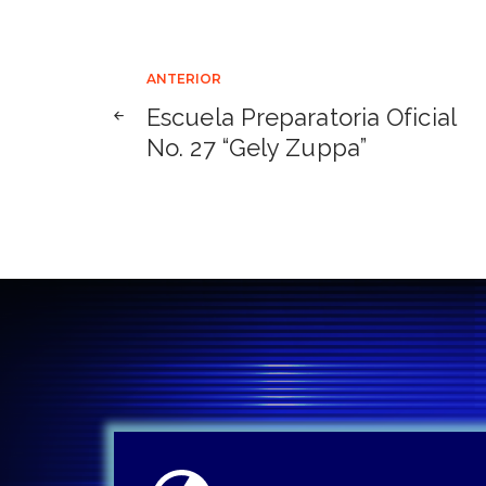
Navegación
ANTERIOR
Escuela Preparatoria Oficial
de
No. 27 “Gely Zuppa”
entradas