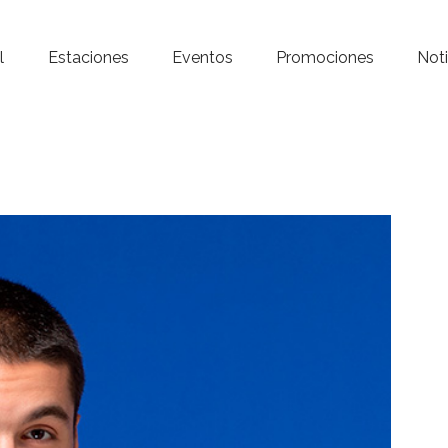
Inicio – Radio Crystal
l
Estaciones
Eventos
Promociones
Noti
Estaciones
Eventos
Promociones
Noticias
Para ti
Contacto