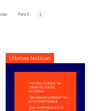
cias
Para ti
Últimas Noticias
“YO ERA POESÍA” YA
TIENE FECHA DE
ESTRENO
“EN MANOS AJENAS” YA
ESTÁ DISPONIBLE
UNA SORPRESA ESTÁ