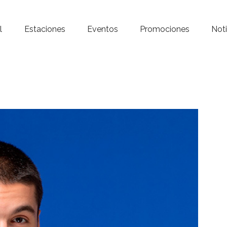
Inicio – Radio Crystal
l
Estaciones
Eventos
Promociones
Noti
Estaciones
Eventos
Promociones
Noticias
Para ti
Contacto