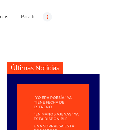
cias
Para ti
Últimas Noticias
“YO ERA POESÍA” YA
TIENE FECHA DE
ESTRENO
“EN MANOS AJENAS” YA
ESTÁ DISPONIBLE
UNA SORPRESA ESTÁ