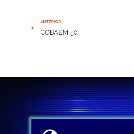
Navegación
ANTERIOR
COBAEM 50
de
entradas