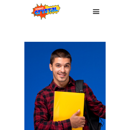
Inicio – Radio Crystal
Estaciones
Eventos
Promociones
Noticias
Para ti
Contacto