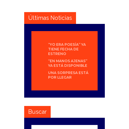
Últimas Noticias
“YO ERA POESÍA” YA
TIENE FECHA DE
ESTRENO
“EN MANOS AJENAS”
YA ESTÁ DISPONIBLE
UNA SORPRESA ESTÁ
POR LLEGAR
Buscar
Buscar: