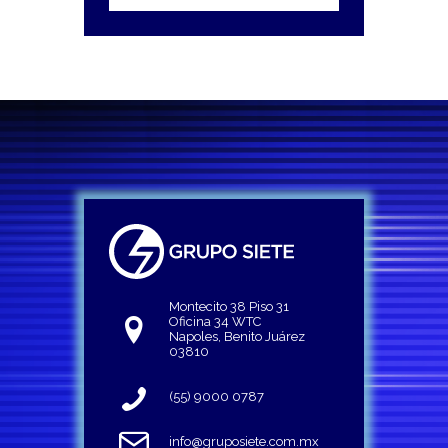
Montecito 38 Piso 31
Oficina 34 WTC
Napoles, Benito Juárez
03810
(55) 9000 0787
info@gruposiete.com.mx