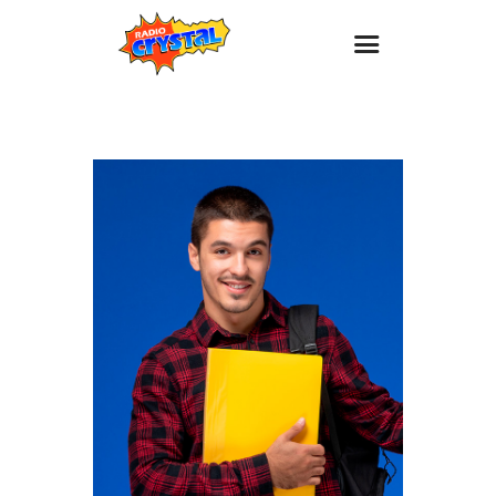
Inicio – Radio Crystal
Estaciones
Eventos
Promociones
Noticias
Para ti
Contacto