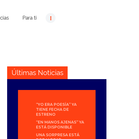
cias
Para ti
Últimas Noticias
“YO ERA POESÍA” YA
TIENE FECHA DE
ESTRENO
“EN MANOS AJENAS” YA
ESTÁ DISPONIBLE
UNA SORPRESA ESTÁ