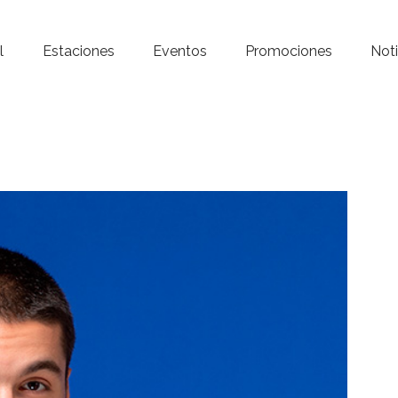
Inicio – Radio Crystal
l
Estaciones
Eventos
Promociones
Noti
Estaciones
Eventos
Promociones
Noticias
Para ti
Contacto