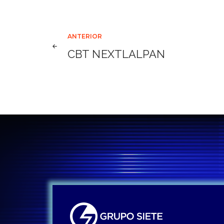
Navegación
ANTERIOR
CBT NEXTLALPAN
de
entradas