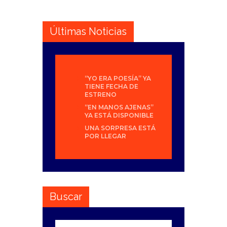
Últimas Noticias
“YO ERA POESÍA” YA
TIENE FECHA DE
ESTRENO
“EN MANOS AJENAS”
YA ESTÁ DISPONIBLE
UNA SORPRESA ESTÁ
POR LLEGAR
Buscar
Buscar: