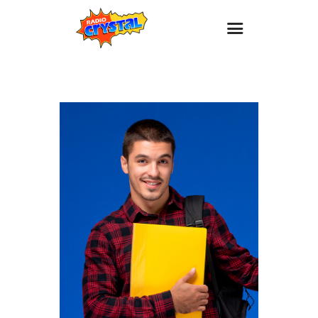
Inicio – Radio Crystal
Estaciones
Eventos
Promociones
Noticias
Para ti
Contacto