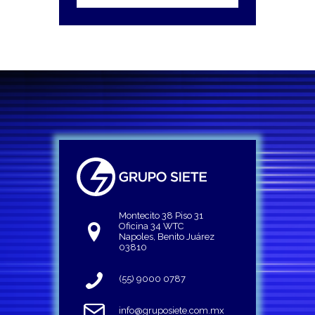
Montecito 38 Piso 31
Oficina 34 WTC
Napoles, Benito Juárez
03810
(55) 9000 0787
info@gruposiete.com.mx