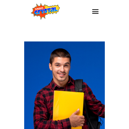
Inicio – Radio Crystal
Estaciones
Eventos
Promociones
Noticias
Para ti
Contacto