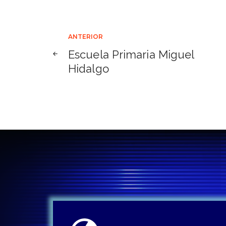
Navegación
ANTERIOR
Escuela Primaria Miguel
de
Hidalgo
entradas