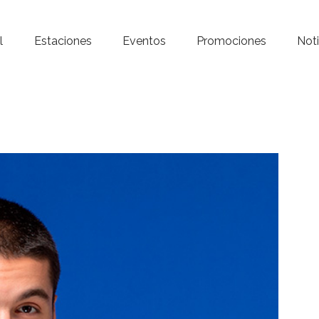
Inicio – Radio Crystal
l
Estaciones
Eventos
Promociones
Noti
Estaciones
Eventos
Promociones
Noticias
Para ti
Contacto