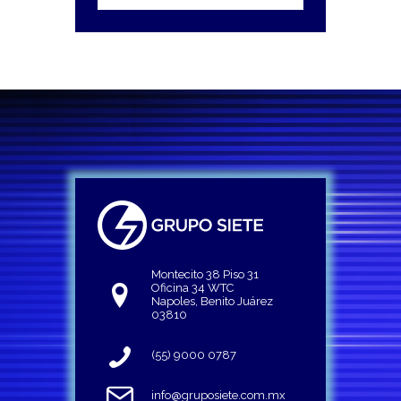
Montecito 38 Piso 31
Oficina 34 WTC
Napoles, Benito Juárez
03810
(55) 9000 0787
info@gruposiete.com.mx