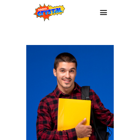
Inicio – Radio Crystal
Estaciones
Eventos
Promociones
Noticias
Para ti
Contacto