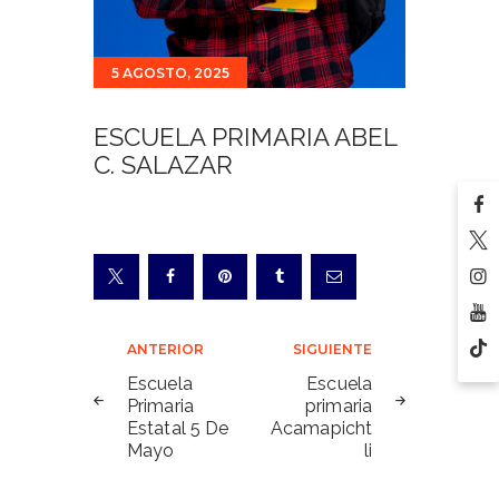
5 AGOSTO, 2025
ESCUELA PRIMARIA ABEL
C. SALAZAR
Navegación
ANTERIOR
SIGUIENTE
de
Escuela
Escuela
Primaria
primaria
entradas
Estatal 5 De
Acamapicht
Mayo
li