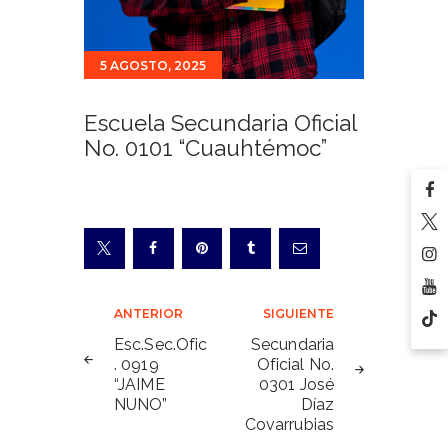
5 AGOSTO, 2025
Escuela Secundaria Oficial
No. 0101 “Cuauhtémoc”
Navegación
ANTERIOR
SIGUIENTE
de
Esc.Sec.Ofic
Secundaria
. 0919
Oficial No.
entradas
“JAIME
0301 José
NUNO”
Díaz
Covarrubias