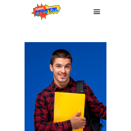
Inicio – Radio Crystal
Estaciones
Eventos
Promociones
Noticias
Para ti
Contacto