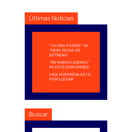
Últimas Noticias
“YO ERA POESÍA” YA
TIENE FECHA DE
ESTRENO
“EN MANOS AJENAS”
YA ESTÁ DISPONIBLE
UNA SORPRESA ESTÁ
POR LLEGAR
Buscar
Buscar: