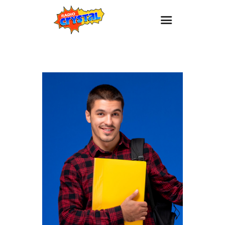
Inicio – Radio Crystal
Estaciones
Eventos
Promociones
Noticias
Para ti
Contacto