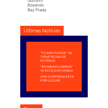
Gustavo
Rosendo
Baz Prada
Últimas Noticias
“YO ERA POESÍA” YA
TIENE FECHA DE
ESTRENO
“EN MANOS AJENAS”
YA ESTÁ DISPONIBLE
UNA SORPRESA ESTÁ
POR LLEGAR