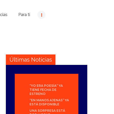
cias
Para ti
Últimas Noticias
“YO ERA POESÍA” YA
TIENE FECHA DE
ESTRENO
“EN MANOS AJENAS” YA
ESTÁ DISPONIBLE
UNA SORPRESA ESTÁ