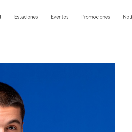
Inicio – Radio Crystal
l
Estaciones
Eventos
Promociones
Noti
Estaciones
Eventos
Promociones
Noticias
Para ti
Contacto