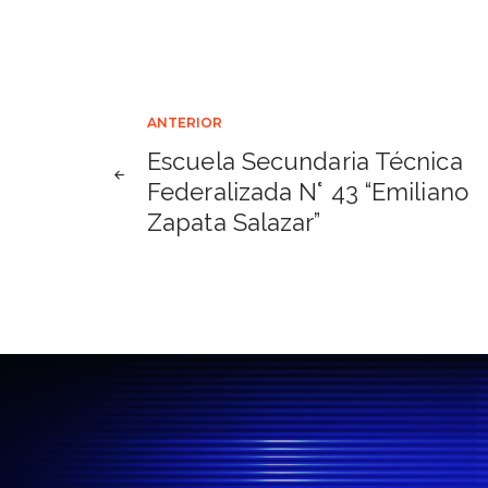
Navegación
ANTERIOR
Escuela Secundaria Técnica
de
Federalizada N° 43 “Emiliano
Zapata Salazar”
entradas