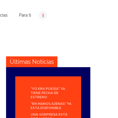
cias
Para ti
Últimas Noticias
“YO ERA POESÍA” YA
TIENE FECHA DE
ESTRENO
“EN MANOS AJENAS” YA
ESTÁ DISPONIBLE
UNA SORPRESA ESTÁ