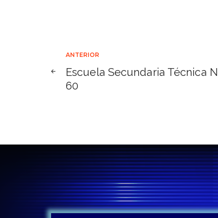
Navegación
ANTERIOR
Escuela Secundaria Técnica N
de
60
entradas