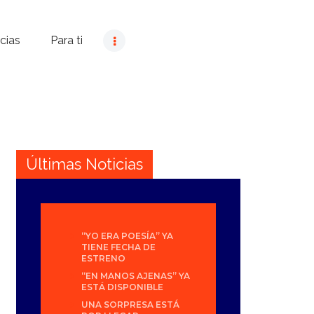
cias
Para ti
Últimas Noticias
“YO ERA POESÍA” YA
TIENE FECHA DE
ESTRENO
“EN MANOS AJENAS” YA
ESTÁ DISPONIBLE
UNA SORPRESA ESTÁ