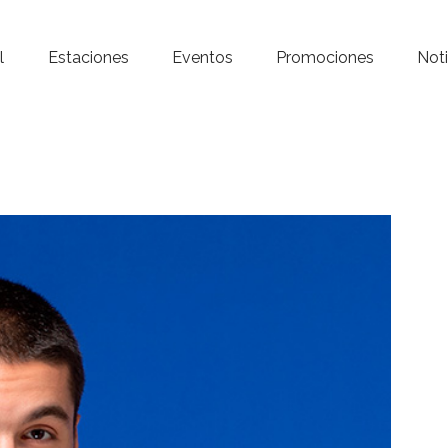
Inicio – Radio Crystal
l
Estaciones
Eventos
Promociones
Noti
Estaciones
Eventos
Promociones
Noticias
Para ti
Contacto