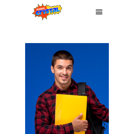
Inicio – Radio Crystal
Estaciones
Eventos
Promociones
Noticias
Para ti
Contacto