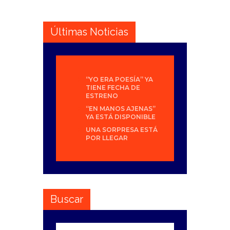
Últimas Noticias
“YO ERA POESÍA” YA
TIENE FECHA DE
ESTRENO
“EN MANOS AJENAS”
YA ESTÁ DISPONIBLE
UNA SORPRESA ESTÁ
POR LLEGAR
Buscar
Buscar: