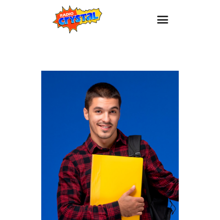
Inicio – Radio Crystal
Estaciones
Eventos
Promociones
Noticias
Para ti
Contacto