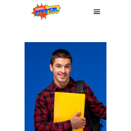
Inicio – Radio Crystal
Estaciones
Eventos
Promociones
Noticias
Para ti
Contacto