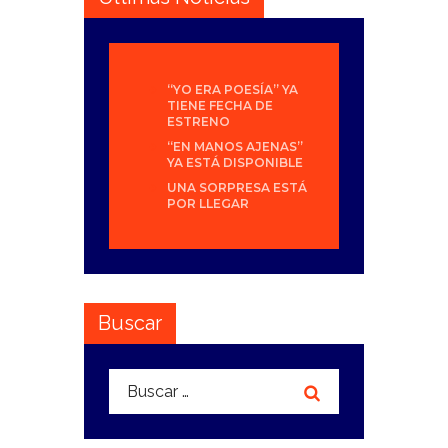
“YO ERA POESÍA” YA
TIENE FECHA DE
ESTRENO
“EN MANOS AJENAS”
YA ESTÁ DISPONIBLE
UNA SORPRESA ESTÁ
POR LLEGAR
Buscar
Buscar: