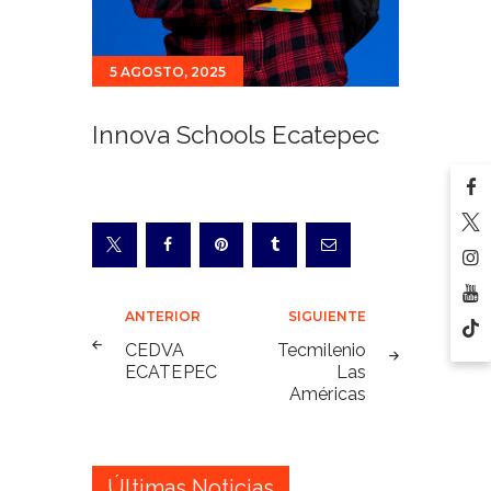
5 AGOSTO, 2025
Innova Schools Ecatepec
Navegación
ANTERIOR
SIGUIENTE
de
CEDVA
Tecmilenio
ECATEPEC
Las
entradas
Américas
Últimas Noticias