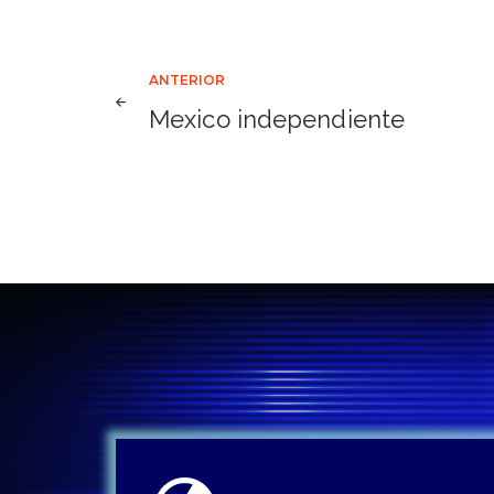
Navegación
ANTERIOR
Mexico independiente
de
entradas