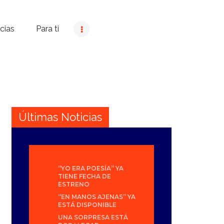
cias
Para ti
Últimas Noticias
“YO ERA POESÍA” YA
TIENE FECHA DE
ESTRENO
“EN MANOS AJENAS” YA
ESTÁ DISPONIBLE
UNA SORPRESA ESTÁ