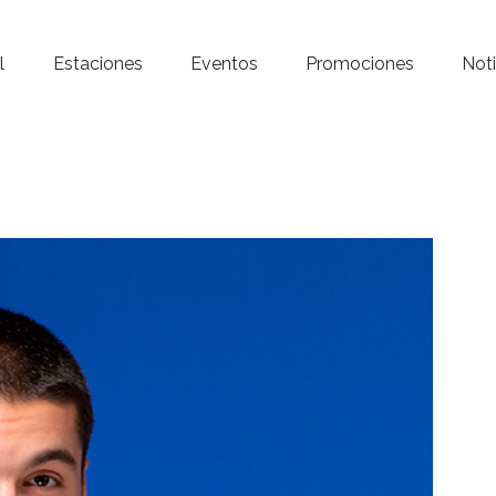
Inicio – Radio Crystal
l
Estaciones
Eventos
Promociones
Noti
Estaciones
Eventos
Promociones
Noticias
Para ti
Contacto