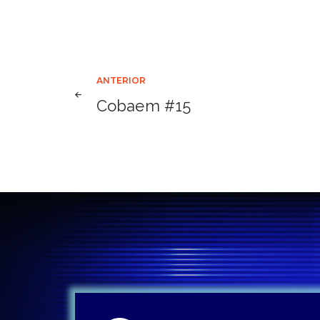
Navegación
ANTERIOR
Cobaem #15
de
entradas