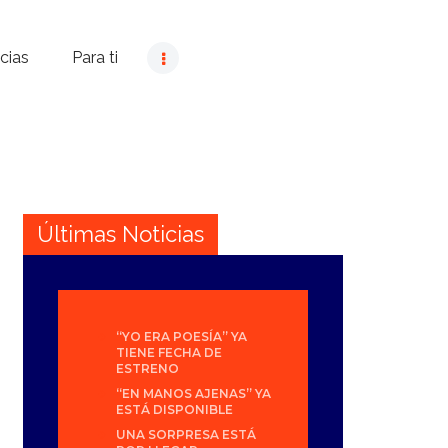
cias
Para ti
Últimas Noticias
“YO ERA POESÍA” YA
TIENE FECHA DE
ESTRENO
“EN MANOS AJENAS” YA
ESTÁ DISPONIBLE
UNA SORPRESA ESTÁ