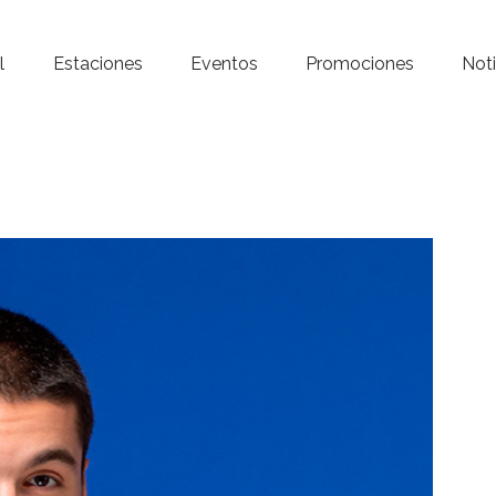
Inicio – Radio Crystal
l
Estaciones
Eventos
Promociones
Noti
Estaciones
Eventos
Promociones
Noticias
Para ti
Contacto