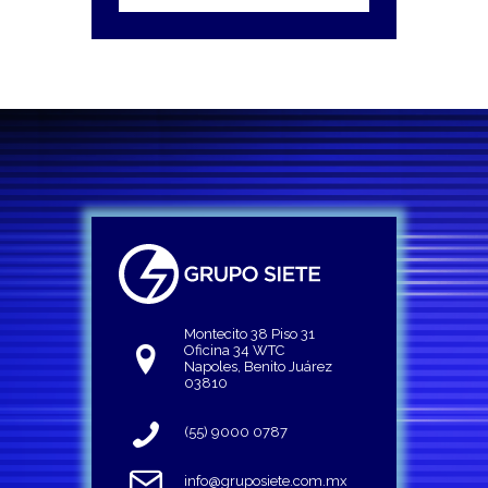
Montecito 38 Piso 31
Oficina 34 WTC
Napoles, Benito Juárez
03810
(55) 9000 0787
info@gruposiete.com.mx