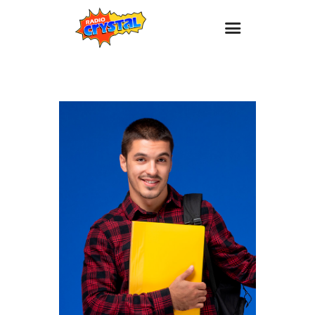
Inicio – Radio Crystal
Estaciones
Eventos
Promociones
Noticias
Para ti
Contacto