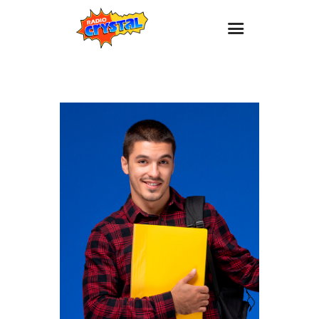
Inicio – Radio Crystal
Estaciones
Eventos
Promociones
Noticias
Para ti
Contacto