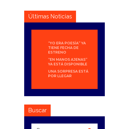
Últimas Noticias
“YO ERA POESÍA” YA
TIENE FECHA DE
ESTRENO
“EN MANOS AJENAS”
YA ESTÁ DISPONIBLE
UNA SORPRESA ESTÁ
POR LLEGAR
Buscar
Buscar: