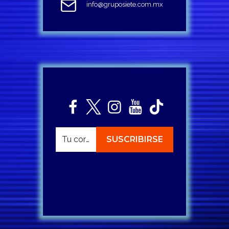
info@gruposiete.com.mx