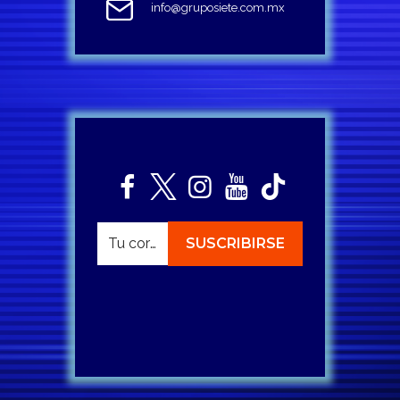
info@gruposiete.com.mx