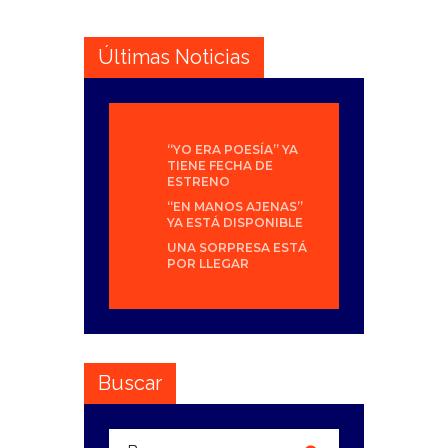
Últimas Noticias
“YO ERA POESÍA” YA
TIENE FECHA DE
ESTRENO
“EN MANOS AJENAS”
YA ESTÁ DISPONIBLE
UNA SORPRESA ESTÁ
POR LLEGAR
Buscar
Buscar: