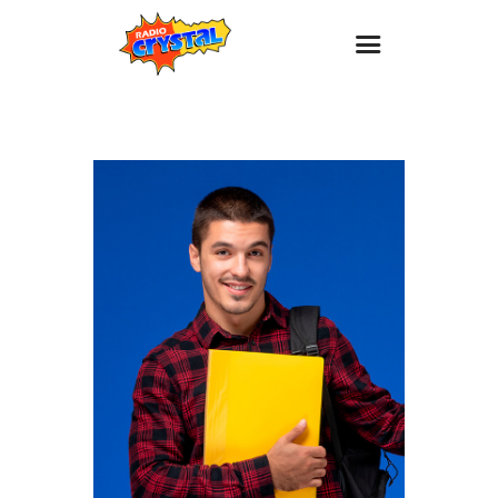
Inicio – Radio Crystal
Estaciones
Eventos
Promociones
Noticias
Para ti
Contacto