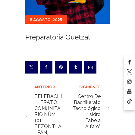
5 AGOSTO, 2025
Preparatoria Quetzal
Navegación
ANTERIOR
SIGUIENTE
de
TELEBACHI
Centro De
LLERATO
Bachillerato
entradas
COMUNITA
Tecnológico
RIO NÚM.
“Isidro
101,
Fabela
TEZONTLA
Alfaro”
LPAN,