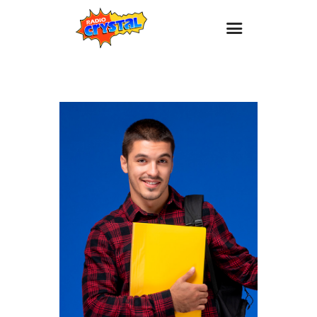
Inicio – Radio Crystal
Estaciones
Eventos
Promociones
Noticias
Para ti
Contacto