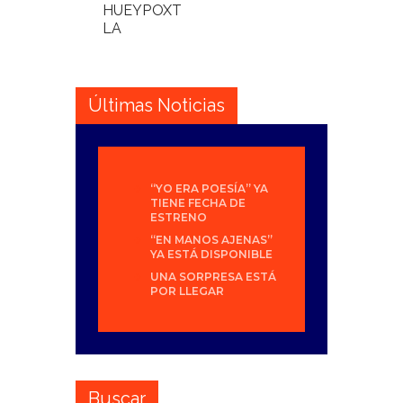
HUEYPOXT
LA
Últimas Noticias
“YO ERA POESÍA” YA
TIENE FECHA DE
ESTRENO
“EN MANOS AJENAS”
YA ESTÁ DISPONIBLE
UNA SORPRESA ESTÁ
POR LLEGAR
Buscar